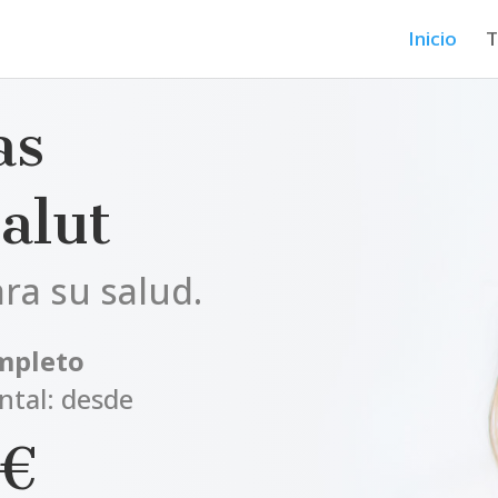
Inicio
T
as
alut
ara su salud.
mpleto
ntal: desde
0€